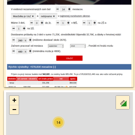
+
−
14