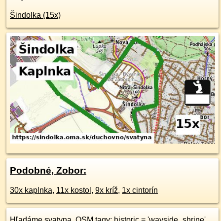
Šindolka (15x)
Podobné, Zobor:
30x kaplnka
,
11x kostol
,
9x kríž
,
1x cintorín
Hľadáme svatyna, OSM tagy: historic = 'wayside_shrine'.