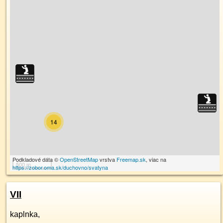
14
Podkladové dáta ©
OpenStreetMap
vrstva
Freemap.sk
, viac na
500 m
https://zobor.oma.sk/duchovno/svatyna
VII
kaplnka,