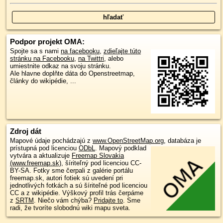
Podpor projekt OMA:
Spojte sa s nami
na facebooku
,
zdieľajte túto
stránku na Facebooku
,
na Twittri
, alebo
umiestnite odkaz na svoju stránku.
Ale hlavne doplňte dáta do Openstreetmap,
články do wikipédie, ...
Zdroj dát
Mapové údaje pochádzajú z
www.OpenStreetMap.org
, databáza je
prístupná pod licenciou
ODbL
.
Mapový podklad
vytvára a aktualizuje
Freemap Slovakia
(www.freemap.sk)
, šíriteľný pod licenciou CC-
BY-SA. Fotky sme čerpali z galérie portálu
freemap.sk, autori fotiek sú uvedení pri
jednotlivých fotkách a sú šíriteľné pod licenciou
CC a z wikipédie. Výškový profil trás čerpáme
z
SRTM
. Niečo vám chýba?
Pridajte to
. Sme
radi, že tvoríte slobodnú wiki mapu sveta.