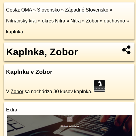
Cesta:
OMA
»
Slovensko
»
Západné Slovensko
»
Nitriansky kraj
»
okres Nitra
»
Nitra
»
Zobor
»
duchovno
»
kaplnka
Kaplnka, Zobor
Kaplnka v Zobor
V
Zobor
sa nachádza 30 kusov kaplnka.
Extra: